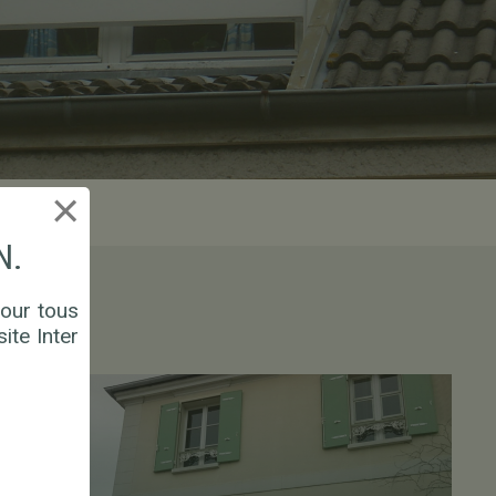
×
N.
our tous
ite Inter