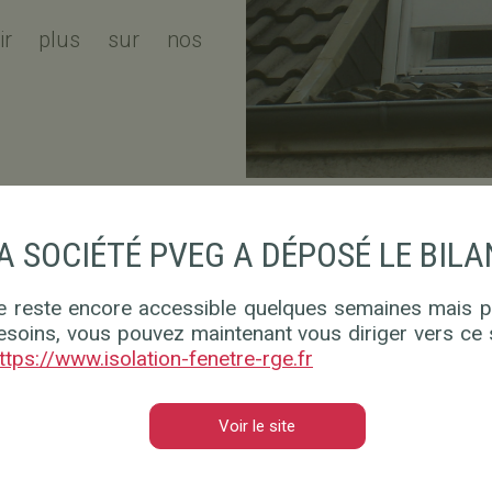
ir plus sur nos
A SOCIÉTÉ PVEG A DÉPOSÉ LE BILA
DERNIÈRES RÉALISATIONS
te reste encore accessible quelques semaines mais p
esoins, vous pouvez maintenant vous diriger vers ce s
ttps://www.isolation-fenetre-rge.fr
Voir le site