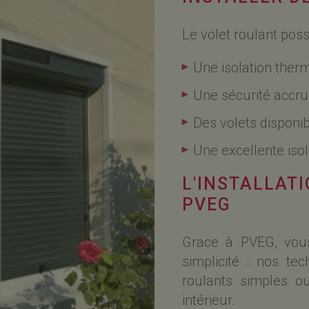
Le volet roulant po
Une isolation ther
Une sécurité accru
Des volets disponi
Une excellente iso
L'INSTALLAT
PVEG
Grace à PVEG, vous
simplicité : nos tec
roulants simples o
intérieur.