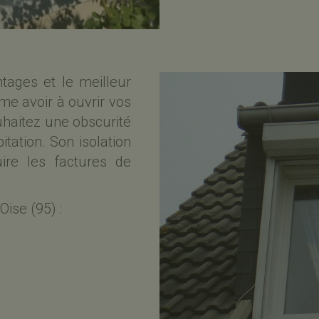
ages et le meilleur
e avoir à ouvrir vos
ouhaitez une
obscurité
itation. Son
isolation
uire les
factures de
’Oise (95)
: