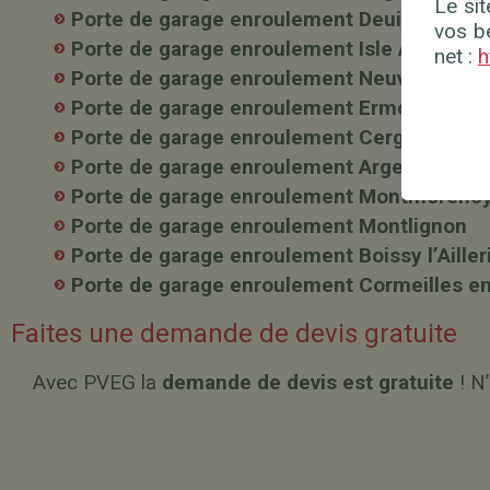
Le si
Porte de garage enroulement Deuil la Barre
vos b
Porte de garage enroulement Isle Adam
net :
h
Porte de garage enroulement Neuville sur O
Porte de garage enroulement Ermont
Porte de garage enroulement Cergy
Porte de garage enroulement Argenteuil
Porte de garage enroulement Montmorenc
Porte de garage enroulement Montlignon
Porte de garage enroulement Boissy l’Ailler
Porte de garage enroulement Cormeilles en
Faites une demande de devis gratuite
Avec PVEG la
demande de devis est gratuite
! N