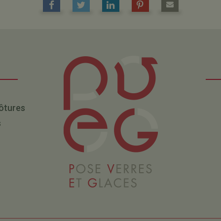
lôtures
s