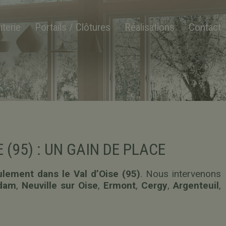
iterie
Portails / Clôtures
Réalisations
Contact
(95) : UN GAIN DE PLACE
lement dans le Val d’Oise (95)
. Nous intervenons
Adam
,
Neuville sur Oise
,
Ermont
,
Cergy
,
Argenteuil
,