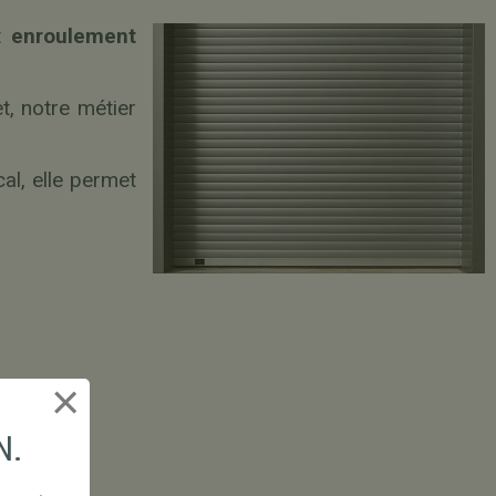
t
enroulement
et, notre métier
al, elle permet
×
N.