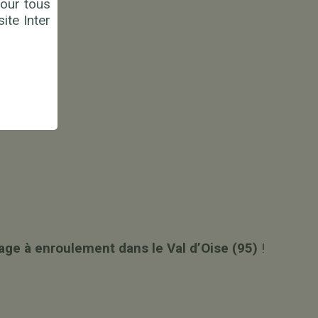
our tous
ite Inter
age à enroulement dans le Val d’Oise (95)
!