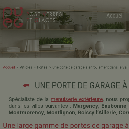
Accueil
Accueil
>
Articles
>
Portes
>
Une porte de garage à enroulement dans le Val 
UNE PORTE DE GARAGE À 
Spécialiste de la
menuiserie extérieure
, nous pr
dans les villes suivantes :
Margency
,
Eaubonne
Montmorency
,
Montlignon
,
Boissy l’Aillerie
,
Corm
Une large gamme de portes de garage 