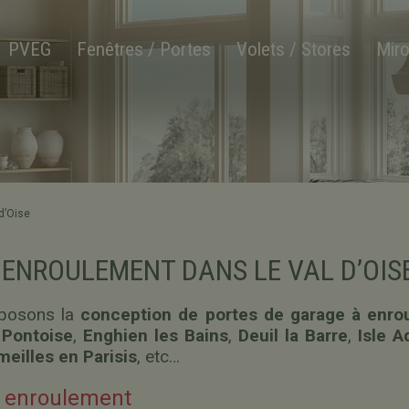
PVEG
Fenêtres / Portes
Volets / Stores
Miro
d’Oise
ENROULEMENT DANS LE VAL D’OISE 
oposons la
conception de portes de garage à enrou
,
Pontoise
,
Enghien les Bains
,
Deuil la Barre
,
Isle 
eilles en Parisis
, etc…
à enroulement