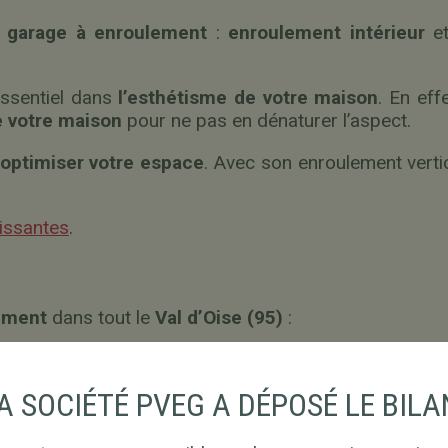
 garage à enroulement
:
enroulement intérieur
e
essentiel dans
l’esthétisme de votre maison
. En eff
e votre maison
pour ne pas en dénaturer l’aspect.
optimiser votre espace
. Avec son enroulement vertic
issantes
.
ement
dans tout le
Val d’Oise (95)
:
A SOCIÉTÉ PVEG A DÉPOSÉ LE BILA
ains