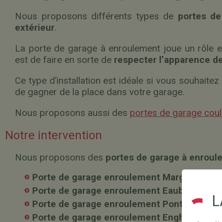
Nous proposons différents types de
portes de
extérieur
.
La porte de garage à enroulement joue un rôle 
est de faire en sorte de
respecter l’apparence d
Ce type d’installation est idéale si vous souhaitez
de gagner de la place dans votre garage.
Nous proposons aussi des
portes de garage coul
Notre intervention
Nous proposons des
portes de garage à enroul
Porte de garage enroulement Margency
Porte de garage enroulement Eaubonne
L
Porte de garage enroulement Pontoise
Porte de garage enroulement Enghien les B