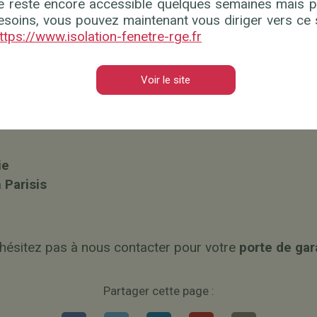
te reste encore accessible quelques semaines mais p
esoins, vous pouvez maintenant vous diriger vers ce s
ttps://www.isolation-fenetre-rge.fr
ise
Voir le site
y
ie
 Parisis
’hésitez pas à nous contacter pour votre
porte de gar
Partager cette page :