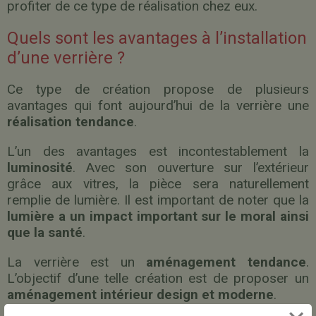
profiter de ce type de réalisation chez eux.
Quels sont les avantages à l’installation
d’une verrière ?
Ce type de création propose de plusieurs
avantages qui font aujourd’hui de la verrière une
réalisation tendance
.
L’un des avantages est incontestablement la
luminosité
. Avec son ouverture sur l’extérieur
grâce aux vitres, la pièce sera naturellement
remplie de lumière. Il est important de noter que la
lumière a un impact important sur le moral ainsi
que la santé
.
La verrière est un
aménagement tendance
.
L’objectif d’une telle création est de proposer un
aménagement intérieur design et moderne
.